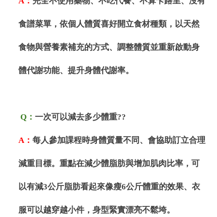
A
：
完全不使用藥物、不吃代餐、不算卡路里、沒有
食譜菜單，依個人體質喜好開立食材種類，以天然
食物與營養素補充的方式、調整體質並重新啟動身
體代謝功能、提升身體代謝率。
Q
：
一次可以減去多少體重
??
A
：
每人參加課程時身體質量不同、會協助訂立合理
減重目標。重點在減少體脂肪與增加肌肉比率，可
以有減
3
公斤脂肪看起來像瘦
6
公斤體重的效果、衣
服可以越穿越小件，身型緊實漂亮不鬆垮。