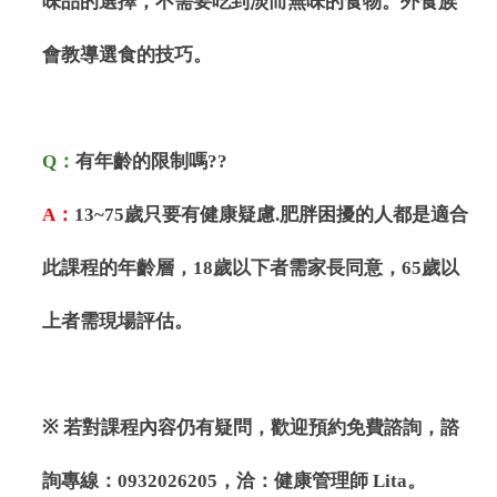
味品的選擇，不需要吃到淡而無味的食物。外食族
會教導選食的技巧。
Q
：
有年齡的限制嗎
??
A
：
13~75
歲只要有健康疑慮
.
肥胖困擾的人都是適合
此課程的年齡層，
18
歲以下者需家長同意，
65
歲以
上者需現場評估。
※
若對課程內容仍有疑問，歡迎預約免費諮詢，諮
詢專線：
0932026205
，洽：健康管理師
Lita
。