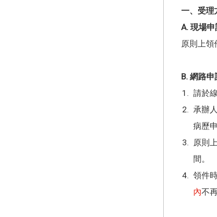
一、受理
A. 現
原則上領
B. 網路
請於
承辦人
病歷
原則上
間。
領件
內
不再