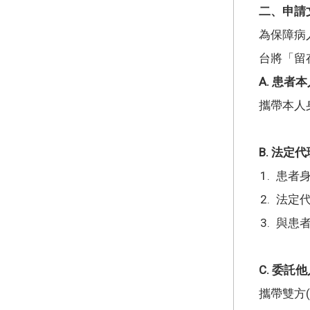
二、申請
為保障病
台將「留
A. 患者
攜帶本人
B. 法
患者身
法定
與患者
C. 委託
攜帶雙方