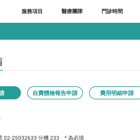
服務項目
醫療團隊
門診時間
請
請
自費體檢報告申請
費用明細申請
請
2-25032633 分機 233
*
為必填