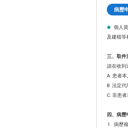
病歷
個人
及建檔等
三、取件
請在收到
A. 患
B. 法
C. 非
四、病歷
病歷複