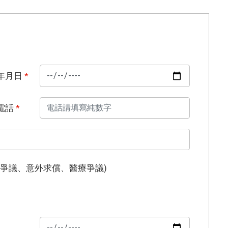
年月日
*
電話
*
險爭議、意外求償、醫療爭議)