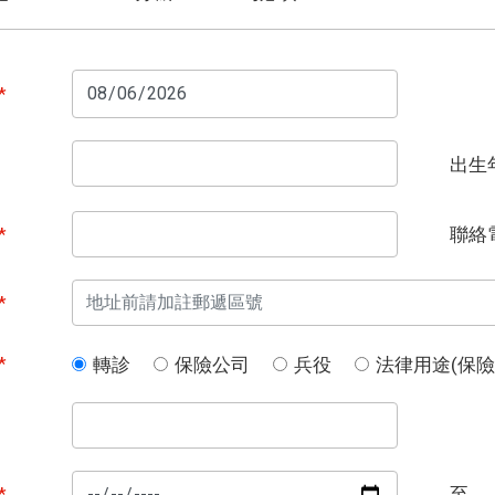
*
出生
*
聯絡
*
*
轉診
保險公司
兵役
法律用途(保
*
至