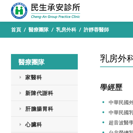
首頁
/
醫療團隊
/
乳房外科
/
許靜蓉醫師
乳房外
醫療團隊
家醫科
學經歷
新陳代謝科
中華民國
肝膽腸胃科
中華民國
超音波醫
心臟科
台北榮總