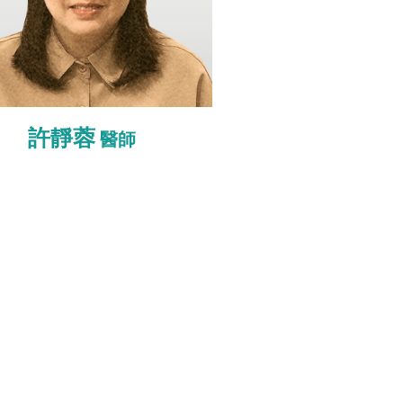
許靜蓉
醫師